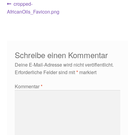
Beitragsnavigation
Vorheriger
cropped-
Beitrag:
AfricanOils_Favicon.png
Schreibe einen Kommentar
Deine E-Mail-Adresse wird nicht veröffentlicht.
Erforderliche Felder sind mit
*
markiert
Kommentar
*