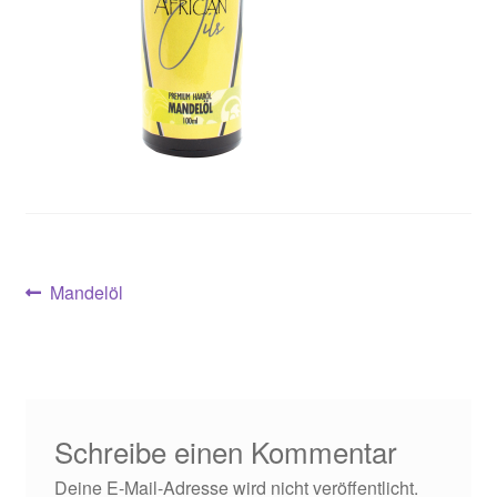
Konto
Kontakt
Store Finder
Partnerprogramm
Beitragsnavigation
Vorheriger
Mandelöl
Beitrag:
Schreibe einen Kommentar
Deine E-Mail-Adresse wird nicht veröffentlicht.