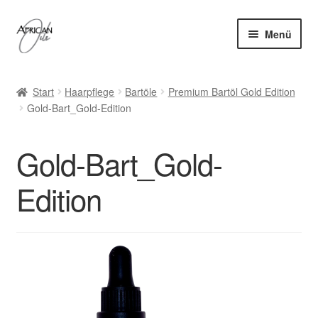
Zur
Zum
Menü
Navigation
Inhalt
springen
springen
Home
Start
Haarpflege
Bartöle
Premium Bartöl Gold Edition
Unter
Gold-Bart_Gold-Edition
Haaröle
öffnen
Unter
Bartöle
Gold-Bart_Gold-
öffnen
Unter
Hautpflege
Edition
öffnen
Unter
Accessoires
öffnen
Alle Produkte
Blog