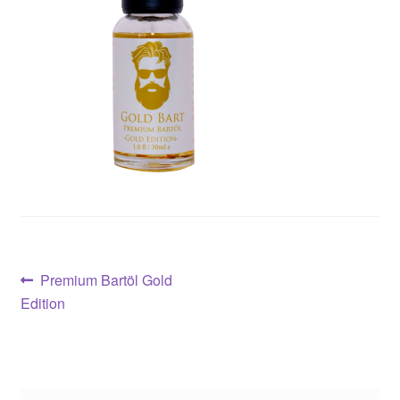
Konto
Kontakt
Store Finder
Partnerprogramm
Beitragsnavigation
Vorheriger
Premium Bartöl Gold
Beitrag:
Edition