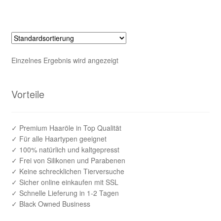
weist
mehrere
Varianten
auf.
Die
Einzelnes Ergebnis wird angezeigt
Optionen
können
auf
Vorteile
der
Produktseite
gewählt
✓ Premium Haaröle in Top Qualität
✓ Für alle Haartypen geeignet
werden
✓ 100% natürlich und kaltgepresst
✓ Frei von Silikonen und Parabenen
✓ Keine schrecklichen Tierversuche
✓ Sicher online einkaufen mit SSL
✓ Schnelle Lieferung in 1-2 Tagen
✓ Black Owned Business