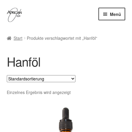
Zur
Zum
Menü
Navigation
Inhalt
springen
springen
Home
Start
Produkte verschlagwortet mit „Hanföl“
Unter
Haaröle
öffnen
Hanföl
Unter
Bartöle
öffnen
Unter
Hautpflege
öffnen
Unter
Accessoires
Einzelnes Ergebnis wird angezeigt
öffnen
Alle Produkte
Blog