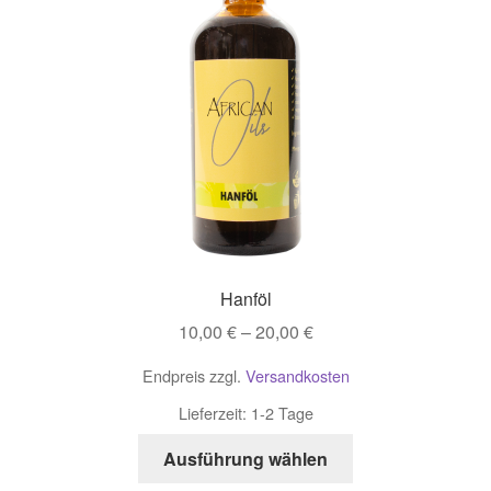
Konto
Kontakt
Store Finder
Partnerprogramm
Hanföl
10,00
€
–
20,00
€
Endpreis zzgl.
Versandkosten
Lieferzeit:
1-2 Tage
Dieses
Ausführung wählen
Produkt